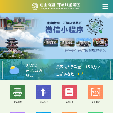
37.3℃
15.9万人
景区最大承载量
东北风2级
0人
当前游客数
多云
交通指南
精品路线
通知公告
全景浏览