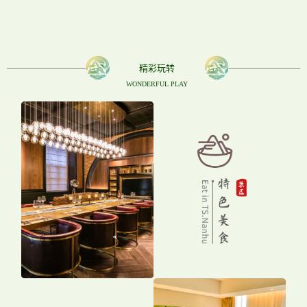
座机械化采煤矿井、第一条标准轨距铁路、第一台蒸汽机
车等多项“第一”，引领唐山工业文明辉煌的百年历程。先有
开滦矿、后有唐山城。在跨越三个世纪、历经140多年的历
精彩玩转
史嬗变中，唐山走出了一条煤炭开采、沉降治理、生态修
WONDERFUL PLAY
复、产业升级的绿色发展之路。唐山南湖旅游景区作为开
滦采煤沉降地生态修复的奇迹，成功举办2016唐山世界园
艺博览会，建成龙山、凤凰台、丹凤朝阳等标志性景观景
点，植入唐山宴、皮影主题乐园、那年芳华等独具地方文
化特色的精品项目，已经成为承载工业文脉、彰显生态文
明的靓丽名片，开启了文旅融合高质量发展的新纪元。
景区先后荣获全国重点文物保护单位、国家工业遗产
旅游基地、国家工业旅游创新单位 、全国生态文化示范基
地、国家体育休闲示范区、迪拜国际改善居住环境最佳范
例奖、国家级夜间文化和旅游消费集聚区等荣誉称号。